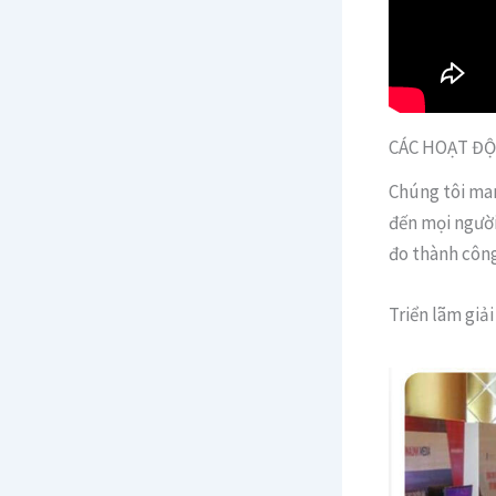
CÁC HOẠT ĐỘ
Chúng tôi man
đến mọi người
đo thành côn
Triển lãm giả