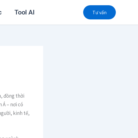
c
Tool AI
Tư vấn
, đồng thời
 Á – nơi có
gười, kinh tế,