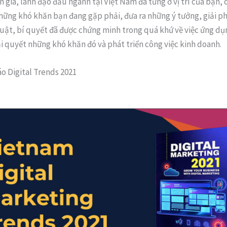
 gia, lãnh đạo đầu ngành tại Việt Nam đã từng ở vị trí của bạn,
hững khó khăn bạn đang gặp phải, đưa ra những ý tưởng, giải ph
huật, bí quyết đã được chứng minh trong quá khứ về việc ứng d
i quyết những khó khăn đó và phát triển công việc kinh doanh.
o Digital Trends 2021