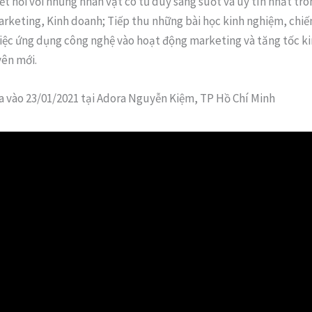
ết nối với những nhân vật có tư duy sáng suốt và uy tín nhất tr
rketing, Kinh doanh; Tiếp thu những bài học kinh nghiệm, chiến
iệc ứng dụng công nghệ vào hoạt động marketing và tăng tốc k
yên mới.
ra vào 23/01/2021 tại Adora Nguyễn Kiệm, TP Hồ Chí Minh