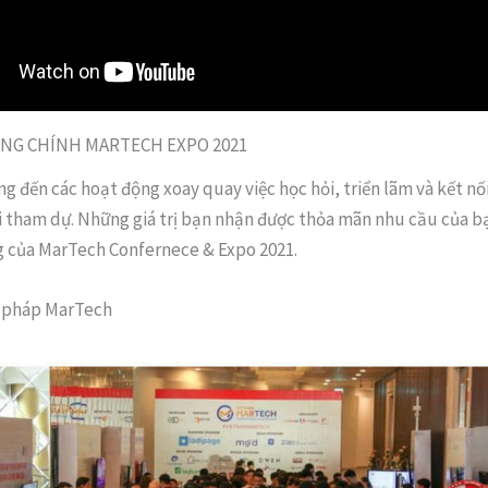
NG CHÍNH MARTECH EXPO 2021
g đến các hoạt động xoay quay việc học hỏi, triển lãm và kết n
 tham dự. Những giá trị bạn nhận được thỏa mãn nhu cầu của bạ
g của MarTech Confernece & Expo 2021.
i pháp MarTech