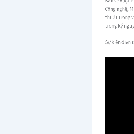
Bạn sẽ được k
Công nghệ, Ma
thuật trong v
trong ký ngu
Sự kiện diễn 