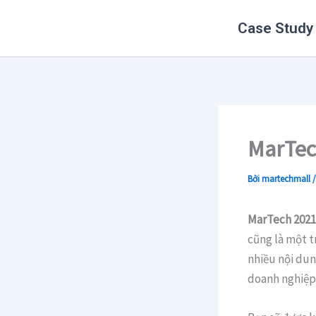
Nhảy
Case Study
tới
nội
dung
MarTec
Bởi
martechmall
MarTech 2021
cũng là một t
nhiều nội dun
doanh nghiệp 