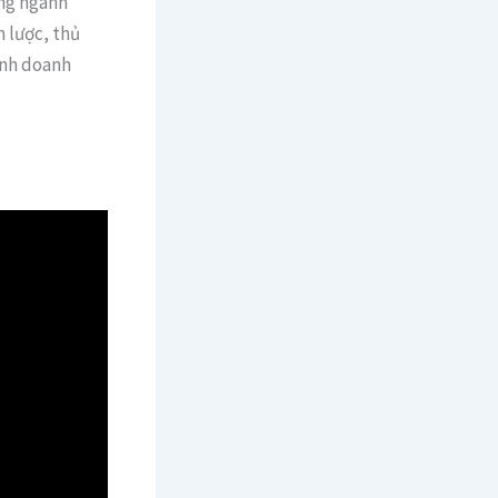
ong ngành
 lược, thủ
inh doanh