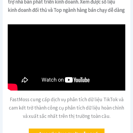
trợ nhà bán phát triển kinh doanh. Xem được số liệu
kinh doanh đối thủ và Top ngành hàng bán chạy dễ dàng
FastMoss cung cấp dịch vụ phân tích dữ liệu TikTok và
cam kết trở thành công cụ phân tích dữ liệu hoàn chỉnh
và xuất sắc nhất trên thị trường toàn cầu.