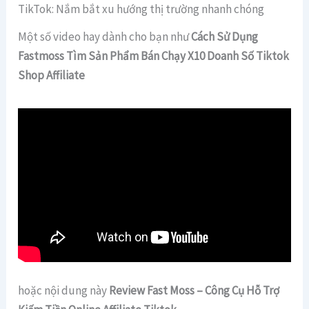
TikTok: Nắm bắt xu hướng thị trường nhanh chóng
Một số video hay dành cho bạn như
Cách Sử Dụng
Fastmoss Tìm Sản Phẩm Bán Chạy X10 Doanh Số Tiktok
Shop Affiliate
hoặc nội dung này
Review Fast Moss – Công Cụ Hỗ Trợ