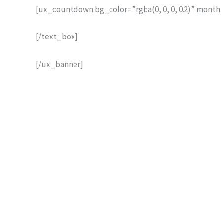
[ux_countdown bg_color=”rgba(0, 0, 0, 0.2)” month
[/text_box]
[/ux_banner]