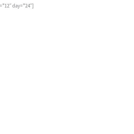
=”12″ day=”24″]