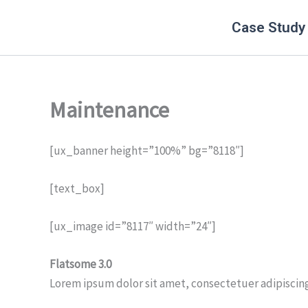
Nhảy
Case Study
tới
nội
dung
Maintenance
[ux_banner height=”100%” bg=”8118″]
[text_box]
[ux_image id=”8117″ width=”24″]
Flatsome 3.0
Lorem ipsum dolor sit amet, consectetuer adipiscin