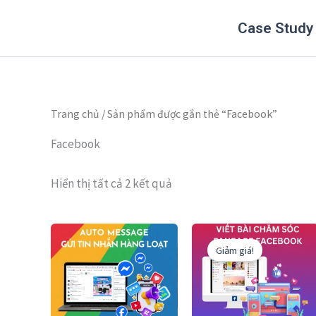
Đã
Nhảy
sắp
Case Study
tới
xếp
theo
nội
mới
nhất
dung
Trang chủ
/ Sản phẩm được gắn thẻ “Facebook”
Facebook
Hiển thị tất cả 2 kết quả
Giá
Giá
gốc
hiện
Giảm giá!
là:
tại
6,000,000₫.
là:
5,00