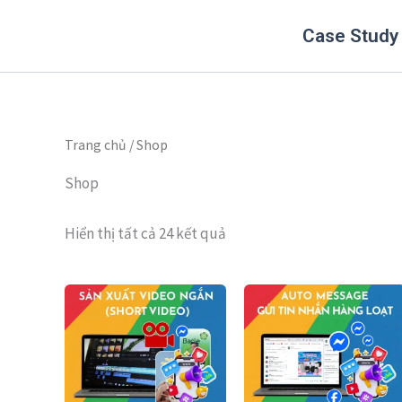
Đã
Nhảy
sắp
Case Study
tới
xếp
theo
nội
mới
nhất
dung
Trang chủ
/ Shop
Shop
Hiển thị tất cả 24 kết quả