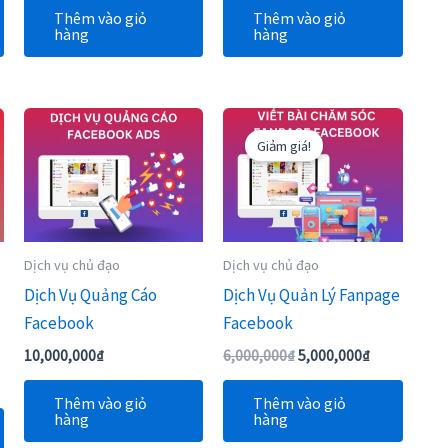
Thêm vào giỏ
Thêm vào giỏ
hàng
hàng
Giá
Giá
gốc
hiện
Giảm giá!
là:
tại
6,000,000₫.
là:
5,000,000₫.
Dịch vụ chủ đạo
Dịch vụ chủ đạo
Dịch Vụ Quảng Cáo
Dịch Vụ Quản Lý Fanpage
Facebook
Facebook
10,000,000
₫
6,000,000
₫
5,000,000
₫
Thêm vào giỏ
Thêm vào giỏ
hàng
hàng