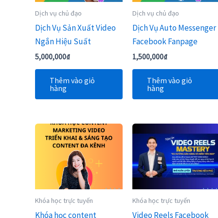
Dịch vụ chủ đạo
Dịch vụ chủ đạo
Dịch Vụ Sản Xuất Video
Dịch Vụ Auto Messenger
Ngắn Hiệu Suất
Facebook Fanpage
5,000,000
₫
1,500,000
₫
Thêm vào giỏ
Thêm vào giỏ
hàng
hàng
Khóa học trực tuyến
Khóa học trực tuyến
Khóa học content
Video Reels Facebook