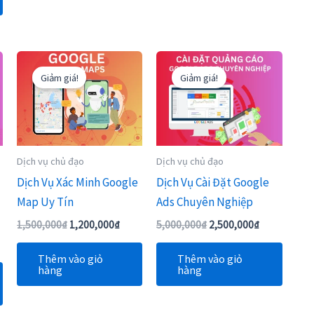
Giá
Giá
Giá
Giá
gốc
hiện
gốc
hiện
Giảm giá!
Giảm giá!
là:
tại
là:
tại
1,500,000₫.
là:
5,000,000₫.
là:
1,200,000₫.
2,500,000₫.
Dịch vụ chủ đạo
Dịch vụ chủ đạo
Dịch Vụ Xác Minh Google
Dịch Vụ Cài Đặt Google
Map Uy Tín
Ads Chuyên Nghiệp
1,500,000
₫
1,200,000
₫
5,000,000
₫
2,500,000
₫
Thêm vào giỏ
Thêm vào giỏ
hàng
hàng